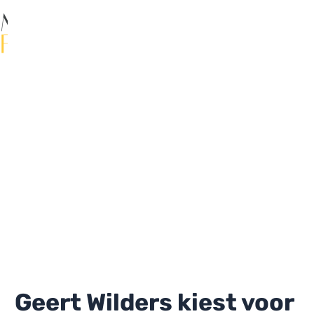
Ga
naar
de
Ma
inhoud
Me
Geert Wilders kiest voor