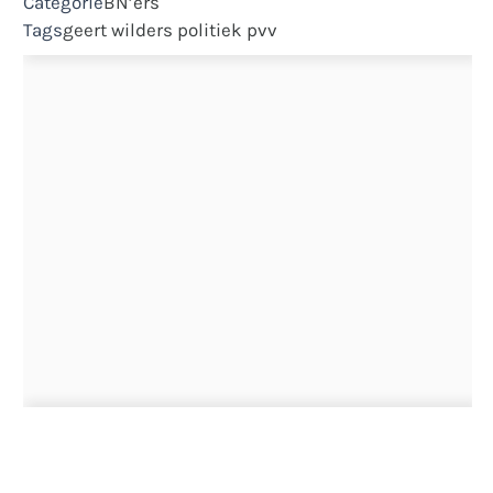
Categorie
BN’ers
Tags
geert wilders
politiek
pvv