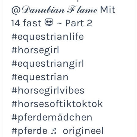
@𝒟𝒶𝓃𝓊𝒷𝒾𝒶𝓃 ℱ𝓁𝒶𝓂ℯ Mit
14 fast 💀 ~ Part 2
#equestrianlife
#horsegirl
#equestriangirl
#equestrian
#horsegirlvibes
#horsesoftiktoktok
#pferdemädchen
#pferde ♬ origineel