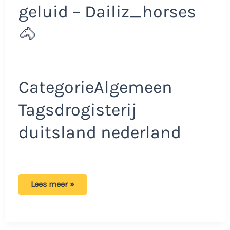
geluid – Dailiz_horses
🐴
CategorieAlgemeen
Tagsdrogisterij
duitsland nederland
Duitse
Lees meer »
TikTokker
bezoekt
Nederlandse
Kruidvat
en