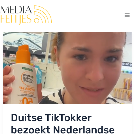
Ga
naar
de
Ma
inhoud
Me
Duitse TikTokker
bezoekt Nederlandse