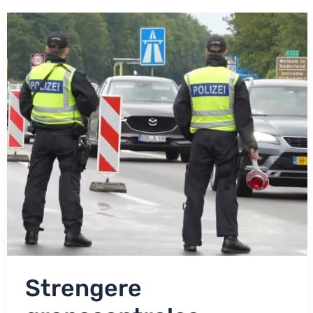
gaat
viraal:
‘Zelfs
tampons!’
Strengere