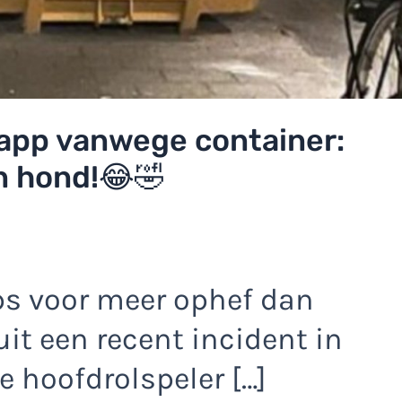
tapp vanwege container:
an hond!😂🤣
s voor meer ophef dan
uit een recent incident in
 hoofdrolspeler […]