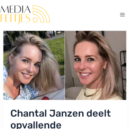
Ga
naar
de
Ma
inhoud
Me
Chantal Janzen deelt
opvallende