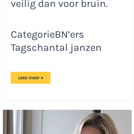
veilig dan voor bruin.
CategorieBN’ers
Tagschantal janzen
Chantal
Lees meer »
Janzen
deelt
opvallende
gezondheidsupdate:
‘De
pleuris
geschrokken’