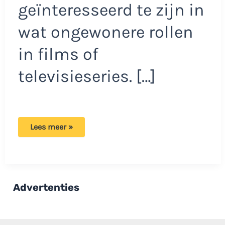
geïnteresseerd te zijn in
wat ongewonere rollen
in films of
televisieseries. […]
Jim
Lees meer »
Bakkum
is
er
helemaal
klaar
mee:
‘Heb
Advertenties
ik
een
ontiegelijke
hekel
aan’