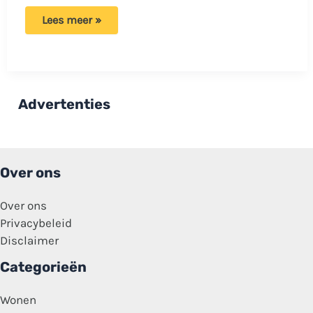
Heb
Lees meer »
je
last
van
ongewenste
insecten
in
huis?
Advertenties
Met
deze
tips
kun
je
ze
Over ons
kwijtraken
en
voorkomen!
Over ons
Privacybeleid
Disclaimer
Categorieën
Wonen