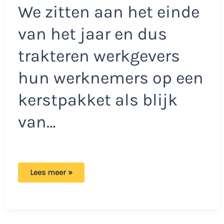
We zitten aan het einde
van het jaar en dus
trakteren werkgevers
hun werknemers op een
kerstpakket als blijk
van…
Medewerkers
Lees meer »
UMC
niet
blij
met
kerstpakket:
‘We