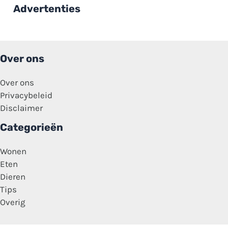
dachten
Advertenties
dat
het
een
grote
grap
was’
Over ons
Over ons
Privacybeleid
Disclaimer
Categorieën
Wonen
Eten
Dieren
Tips
Overig