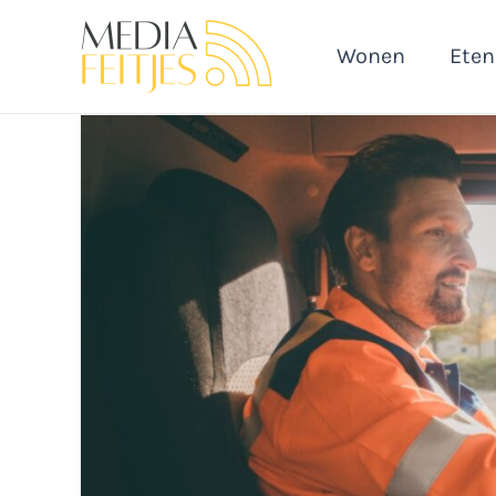
Ga
naar
Wonen
Eten
de
inhoud