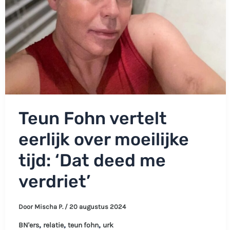
Teun Fohn vertelt
eerlijk over moeilijke
tijd: ‘Dat deed me
verdriet’
Door
Mischa P.
/
20 augustus 2024
,
,
,
BN'ers
relatie
teun fohn
urk