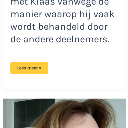
met Klaas vanwege de
manier waarop hij vaak
wordt behandeld door
de andere deelnemers.
Urk!-
Lees meer »
sterren
Mathilde
en
Gerda
zijn
boos
op
kijkers:
‘Stop
met
klagen’