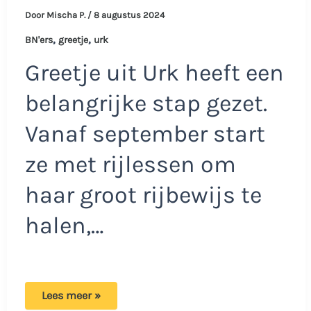
Door
Mischa P.
/
8 augustus 2024
,
,
BN'ers
greetje
urk
Greetje uit Urk heeft een
belangrijke stap gezet.
Vanaf september start
ze met rijlessen om
haar groot rijbewijs te
halen,…
Greetje
Lees meer »
heeft