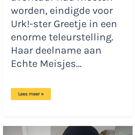
worden, eindigde voor
Urk!-ster Greetje in een
enorme teleurstelling.
Haar deelname aan
Echte Meisjes…
Urk!-
Lees meer »
ster
Greetje
voelt
zich
verraden:
‘Zij
kan
van