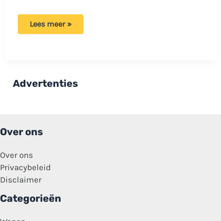
Gerda
Lees meer »
en
Klaas
van
Urk!
vinden
het
moeilijk
Advertenties
om
afscheid
te
nemen:
‘Ik
ga
Over ons
alles
missen’
Over ons
Privacybeleid
Disclaimer
Categorieën