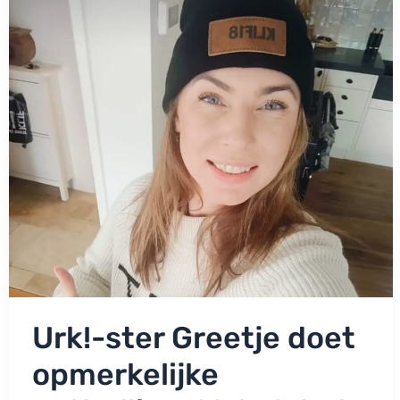
mij
een
confrontatie
verwachten’
Urk!-ster Greetje doet
opmerkelijke