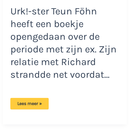
Urk!-ster Teun Föhn
heeft een boekje
opengedaan over de
periode met zijn ex. Zijn
relatie met Richard
strandde net voordat…
Teun
Lees meer »
Fohn
vertelt
eerlijk
over
moeilijke