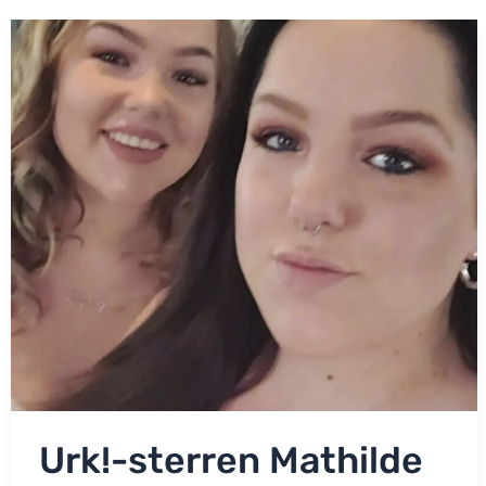
tijd:
‘Dat
deed
me
verdriet’
Urk!-sterren Mathilde