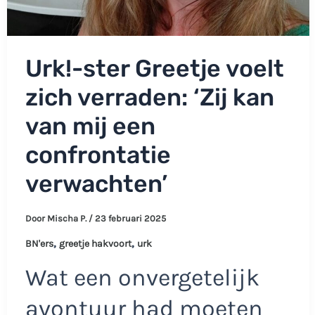
Urk!-ster Greetje voelt
zich verraden: ‘Zij kan
van mij een
confrontatie
verwachten’
Door
Mischa P.
/
23 februari 2025
,
,
BN'ers
greetje hakvoort
urk
Wat een onvergetelijk
avontuur had moeten