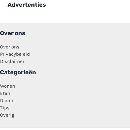
‘Ik
Advertenties
heb
het
gewoon
niet
breed’
Over ons
Over ons
Privacybeleid
Disclaimer
Categorieën
Wonen
Eten
Dieren
Tips
Overig