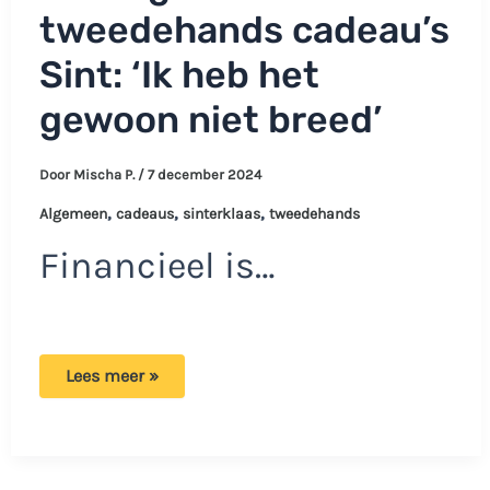
tweedehands cadeau’s
Sint: ‘Ik heb het
gewoon niet breed’
Door
Mischa P.
/
7 december 2024
,
,
,
Algemeen
cadeaus
sinterklaas
tweedehands
Financieel is…
Kinderen
Lees meer »
Roy
teleurgesteld
in
tweedehands
cadeau’s
Sint: