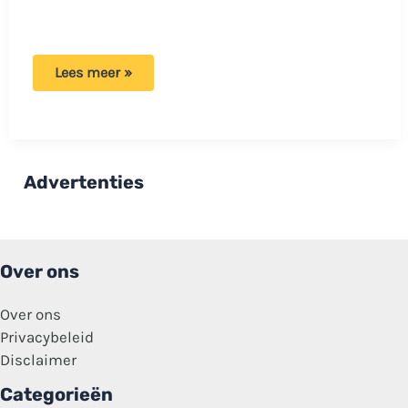
Meisje
Lees meer »
is
boos
omdat
ze
920
euro
per
Advertenties
maand
krijgt:
‘Voelt
als
arm
leven’
Over ons
Over ons
Privacybeleid
Disclaimer
Categorieën