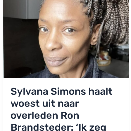
zijn
vaartje’
Sylvana Simons haalt
woest uit naar
overleden Ron
Brandsteder: ‘Ik zeg