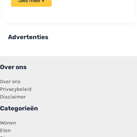
Ron
Lees meer »
Brandsteder
alleen
gezien
bij
bezoek:
‘De
stille
Advertenties
tijd
is
begonnen’
Over ons
Over ons
Privacybeleid
Disclaimer
Categorieën
Wonen
Eten