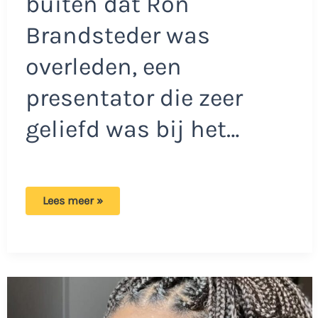
buiten dat Ron
Brandsteder was
overleden, een
presentator die zeer
geliefd was bij het…
Rick
Lees meer »
Brandsteder
lijkt
van
de
aardbodem
verdwenen
te
zijn:
‘Aardje
naar