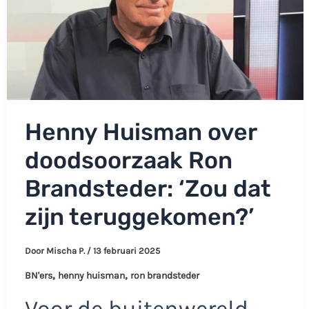
Henny Huisman over
doodsoorzaak Ron
Brandsteder: ‘Zou dat
zijn teruggekomen?’
Door
Mischa P.
/
13 februari 2025
,
,
BN'ers
henny huisman
ron brandsteder
Voor de buitenwereld…