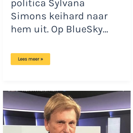
politica Sylvana
Simons keihard naar
hem uit. Op BlueSky…
Dit
Lees meer »
is
er
gebeurd
tussen
Ron
en
Sylvana:
‘Dat
viel
niet
in
goede
aarde’