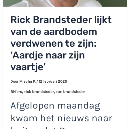
Rick Brandsteder lijkt
van de aardbodem
verdwenen te zijn:
‘Aardje naar zijn
vaartje’
Door
Mischa P.
/
12 februari 2025
,
,
BN'ers
rick brandsteder
ron brandsteder
Afgelopen maandag
kwam het nieuws naar