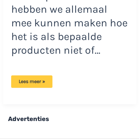
hebben we allemaal
mee kunnen maken hoe
het is als bepaalde
producten niet of…
Opgelet:
Lees meer »
Deze
producten
zijn
steeds
moeilijker
te
verkrijgen
Advertenties
in
de
supermarkt!