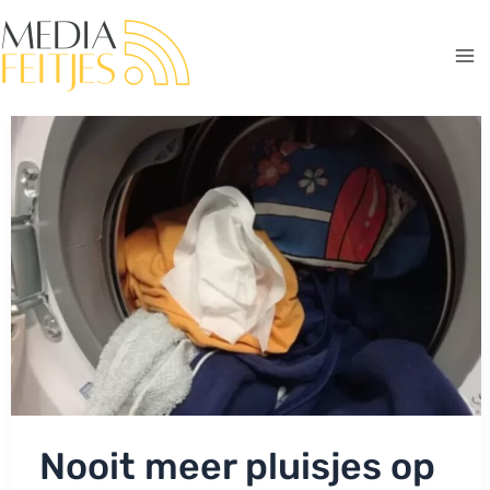
Ga
naar
de
Ma
inhoud
Me
Nooit meer pluisjes op