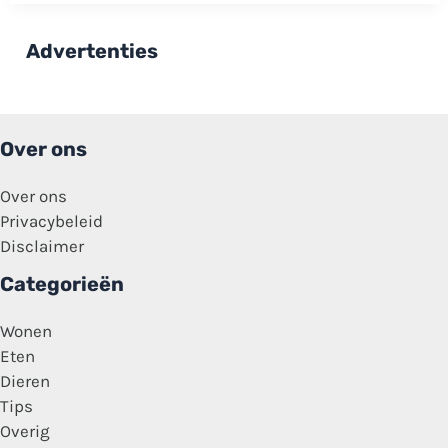
kleren
na
het
Advertenties
wassen
dankzij
deze
slimme
tip!
Over ons
Over ons
Privacybeleid
Disclaimer
Categorieën
Wonen
Eten
Dieren
Tips
Overig