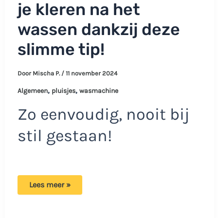
je kleren na het
wassen dankzij deze
slimme tip!
Door
Mischa P.
/
11 november 2024
,
,
Algemeen
pluisjes
wasmachine
Zo eenvoudig, nooit bij
stil gestaan!
Nooit
Lees meer »
meer
pluisjes
op
je