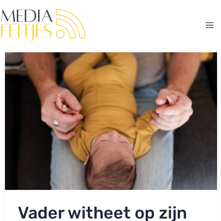
Ga
naar
de
Ma
inhoud
Me
Vader witheet op zijn