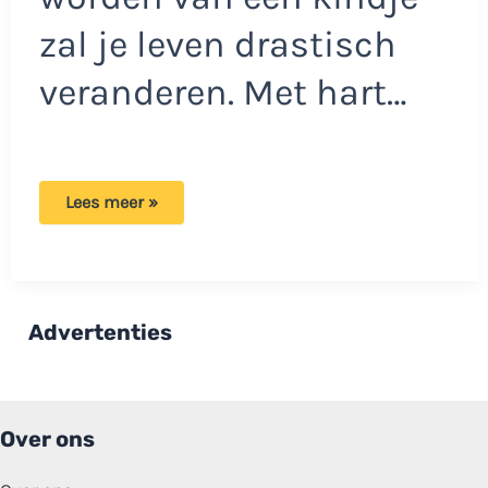
zal je leven drastisch
veranderen. Met hart…
Boze
Lees meer »
vader
na
oppassen
door
oma:
‘blijvende
schade
Advertenties
aan
dochter’
Over ons