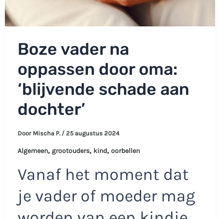
Boze vader na
oppassen door oma:
‘blijvende schade aan
dochter’
Door
Mischa P.
/
25 augustus 2024
,
,
,
Algemeen
grootouders
kind
oorbellen
Vanaf het moment dat
je vader of moeder mag
worden van een kindje