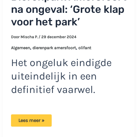
na ongeval: ‘Grote klap
voor het park’
Door
Mischa P.
/
29 december 2024
,
,
Algemeen
dierenpark amersfoort
olifant
Het ongeluk eindigde
uiteindelijk in een
definitief vaarwel.
Enorm
Lees meer »
verdriet
in
Dierenpark