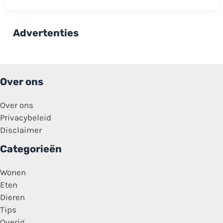
Amersfoort
na
ongeval:
‘Grote
Advertenties
klap
voor
het
park’
Over ons
Over ons
Privacybeleid
Disclaimer
Categorieën
Wonen
Eten
Dieren
Tips
Overig