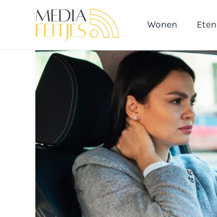
Ga
naar
Wonen
Eten
de
inhoud