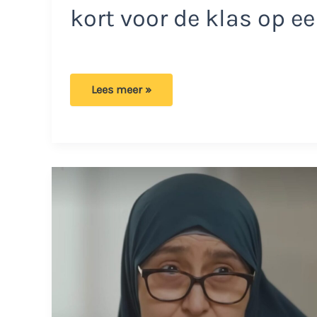
kort voor de klas op e
Juf
Lees meer »
Anaya
pleit
voor
aanpassing
op
openbare
school:
‘Kan
volgens
mij
geen
kwaad’