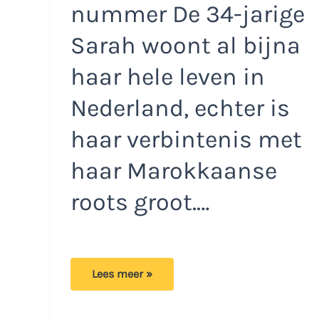
nummer De 34-jarige
Sarah woont al bijna
haar hele leven in
Nederland, echter is
haar verbintenis met
haar Marokkaanse
roots groot.…
Sarah
Lees meer »
wil
zich
niet
volledig