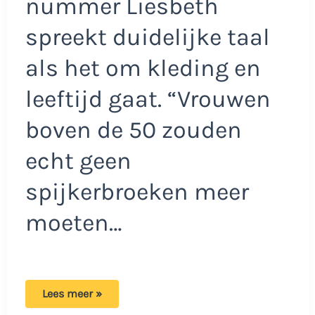
nummer Liesbeth
spreekt duidelijke taal
als het om kleding en
leeftijd gaat. “Vrouwen
boven de 50 zouden
echt geen
spijkerbroeken meer
moeten…
Liesbeth
Lees meer »
vindt