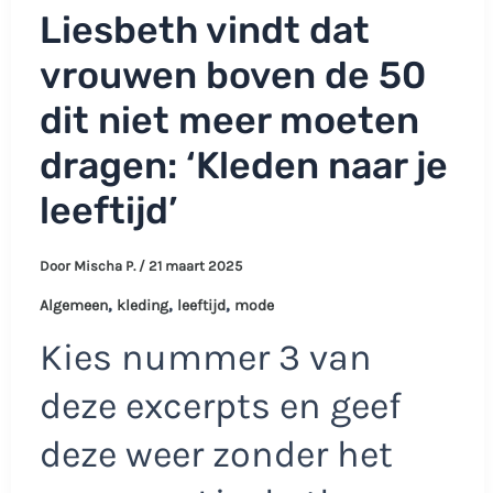
Liesbeth vindt dat
vrouwen boven de 50
dit niet meer moeten
dragen: ‘Kleden naar je
leeftijd’
Door
Mischa P.
/
21 maart 2025
,
,
,
Algemeen
kleding
leeftijd
mode
Kies nummer 3 van
deze excerpts en geef
deze weer zonder het