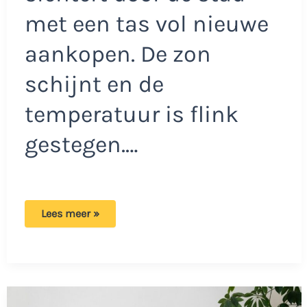
met een tas vol nieuwe
aankopen. De zon
schijnt en de
temperatuur is flink
gestegen.…
Fatima
Lees meer »
haalt
uit
naar
de
Nederlandse
man:
‘Ik
kan