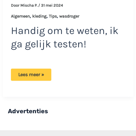
Door
Mischa P.
/
31 mei 2024
,
,
,
Algemeen
kleding
Tips
wasdroger
Handig om te weten, ik
ga gelijk testen!
Wasgoed
Lees meer »
nog
nat
na
de
droger?
Dit
is
Advertenties
de
oorzaak!