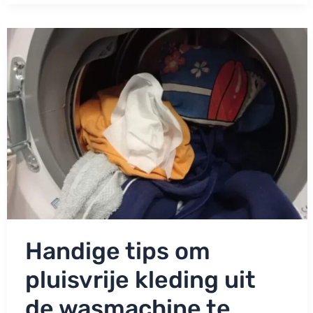
4000
euro
aan
merkkleding
voor
haar
10-
jarige
zoon.
Handige tips om
pluisvrije kleding uit
de wasmachine te