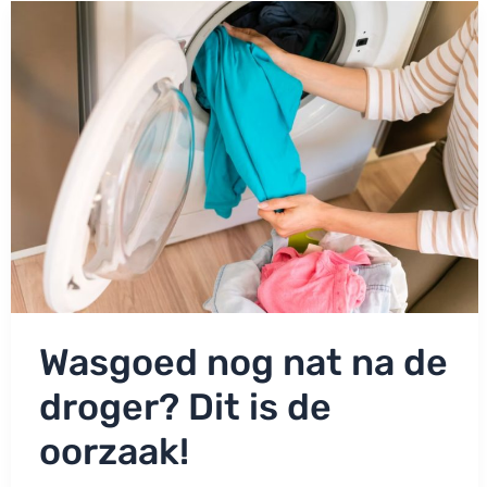
toe:
EK-
shirts
zijn
wel
toegestaan!
Wasgoed nog nat na de
droger? Dit is de
oorzaak!