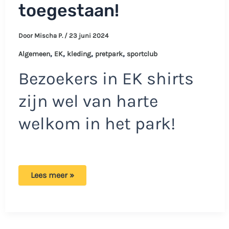
toegestaan!
Door
Mischa P.
/
23 juni 2024
,
,
,
,
Algemeen
EK
kleding
pretpark
sportclub
Bezoekers in EK shirts
zijn wel van harte
welkom in het park!
Dit
Lees meer »
pretpark
laat
geen
bezoekers
met
sportkleding