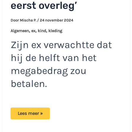
eerst overleg’
Door
Mischa P.
/
24 november 2024
,
,
,
Algemeen
ex
kind
kleding
Zijn ex verwachtte dat
hij de helft van het
megabedrag zou
betalen.
Vader
Lees meer »
Dennis:
‘Mijn
ex
eist