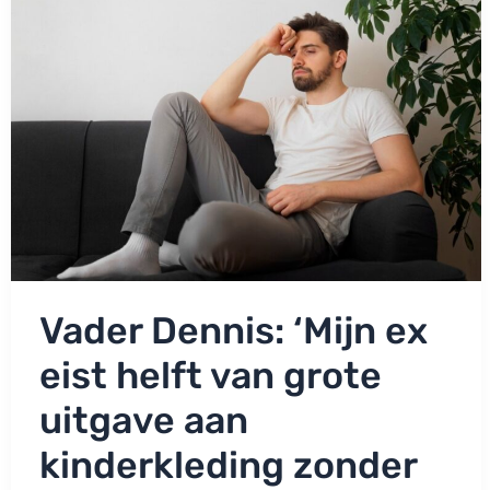
er
gewoon
niet
aan
wennen!’
Vader Dennis: ‘Mijn ex
eist helft van grote
uitgave aan
kinderkleding zonder