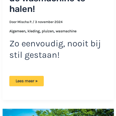
halen!
Door
Mischa P.
/
3 november 2024
,
,
,
Algemeen
kleding
pluizen
wasmachine
Zo eenvoudig, nooit bij
stil gestaan!
Handige
Lees meer »
tips
om
pluisvrije
kleding
uit
de
wasmachine
te