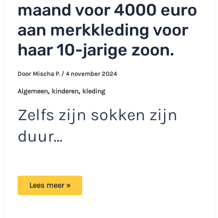
maand voor 4000 euro
aan merkkleding voor
haar 10-jarige zoon.
Door
Mischa P.
/
4 november 2024
,
,
Algemeen
kinderen
kleding
Zelfs zijn sokken zijn
duur…
Moeder
Lees meer »
koopt
elke
maand
voor