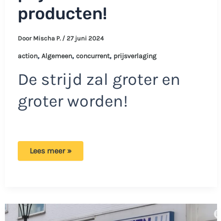
producten!
Door
Mischa P.
/
27 juni 2024
,
,
,
action
Algemeen
concurrent
prijsverlaging
De strijd zal groter en
groter worden!
Action
Lees meer »
verlaagt
de
prijs
van
2500
producten!