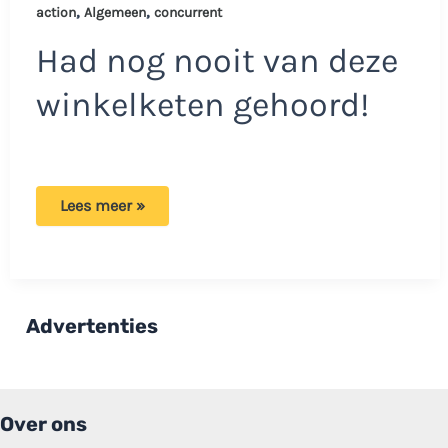
,
,
action
Algemeen
concurrent
Had nog nooit van deze
winkelketen gehoord!
Actie
Lees meer »
bij
Action:
Nieuwe
concurrent
groeit
snel
in
Advertenties
Nederland!
Over ons