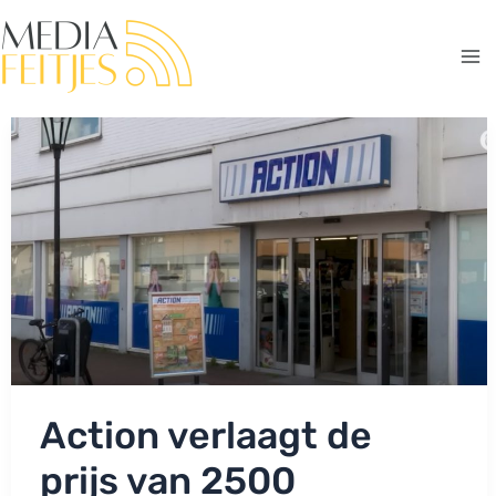
Ga
naar
de
Ma
inhoud
Me
Action verlaagt de
prijs van 2500