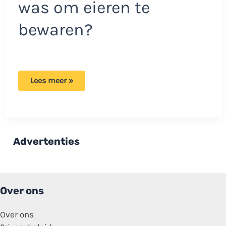
was om eieren te
bewaren?
Expert
Lees meer »
legt
uit
waarom
je
eieren
niet
moet
Advertenties
bewaren
in
het
eiervakje
in
de
Over ons
koelkastdeur!
Over ons