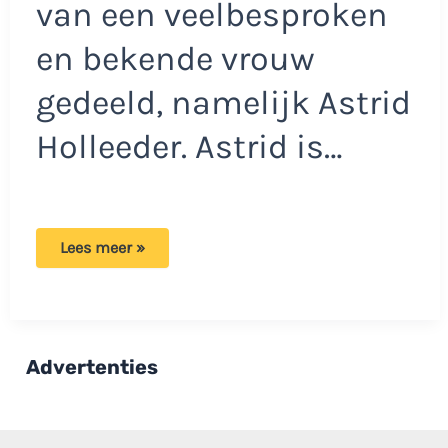
van een veelbesproken
en bekende vrouw
gedeeld, namelijk Astrid
Holleeder. Astrid is…
Royce
Lees meer »
de
Vries
deelt
foto
van
Astrid
Holleeder:
Advertenties
‘De
mysterieuze
vrouw
naast
ons’