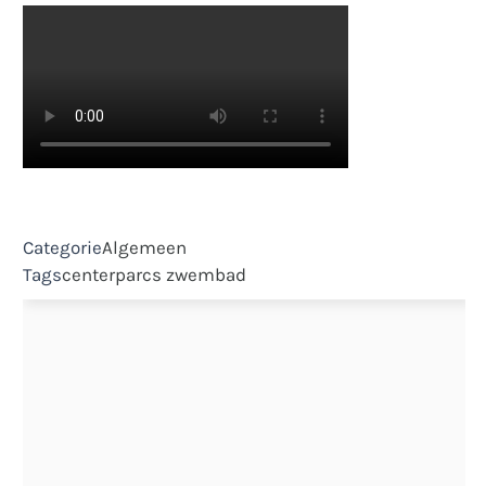
Categorie
Algemeen
Tags
centerparcs
zwembad