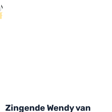
Ga
naar
de
Ma
inhoud
Me
Zingende Wendy van