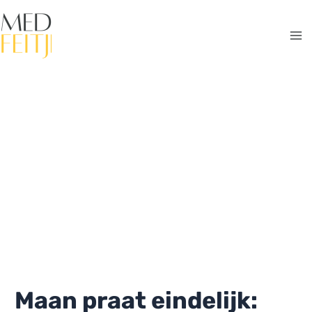
Ga
naar
de
Ma
inhoud
Me
Maan praat eindelijk: