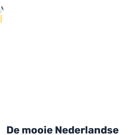
Ga
naar
de
Ma
inhoud
Me
De mooie Nederlandse