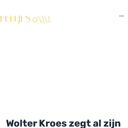
Ga
naar
de
Ma
inhoud
Me
Wolter Kroes zegt al zijn