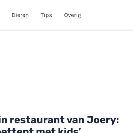
Dieren
Tips
Overig
in restaurant van Joery:
eettent met kids’