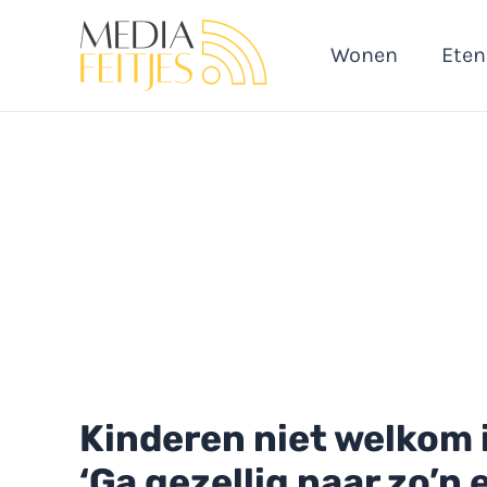
Ga
naar
Wonen
Eten
de
inhoud
Kinderen niet welkom 
‘Ga gezellig naar zo’n 