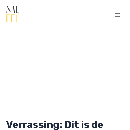
Ga
naar
de
Mai
inhoud
Men
Verrassing: Dit is de