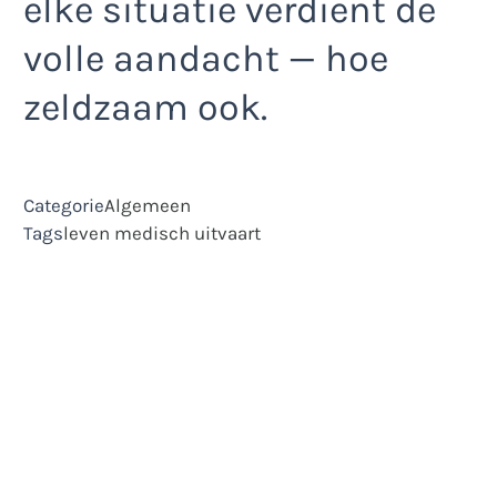
elke situatie verdient de
volle aandacht — hoe
zeldzaam ook.
Categorie
Algemeen
Tags
leven
medisch
uitvaart