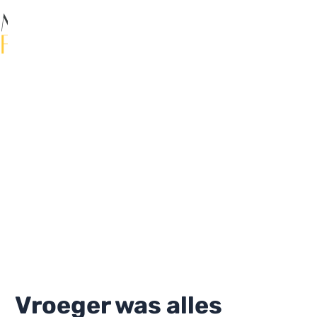
Ga
naar
de
Ma
inhoud
Me
Vroeger was alles