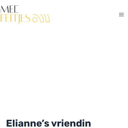
Ga
naar
de
Ma
inhoud
Me
Elianne’s vriendin