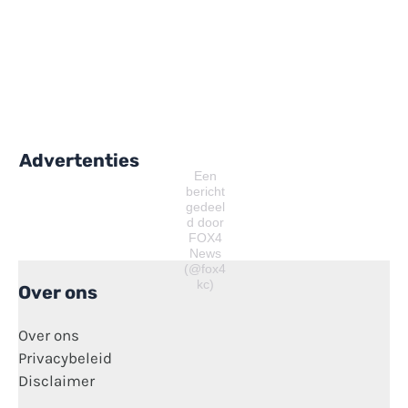
Advertenties
Een
bericht
gedeel
d door
FOX4
News
(@fox4
kc)
Over ons
Over ons
Privacybeleid
Disclaimer