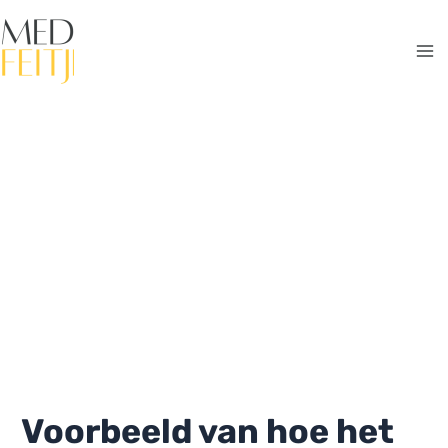
Ga
naar
de
Ma
inhoud
Me
Voorbeeld van hoe het