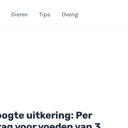
Dieren
Tips
Overig
oogte uitkering: Per
rag voor voeden van 3