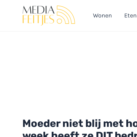
Ga
naar
Wonen
Eten
de
inhoud
Moeder niet blij met h
week heeft ze DIT bed