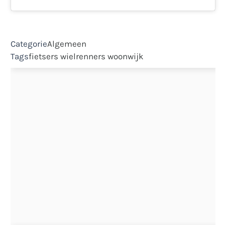
Categorie
Algemeen
Tags
fietsers
wielrenners
woonwijk