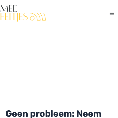
Ga
naar
de
Ma
inhoud
Me
Geen probleem: Neem