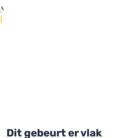
Ga
naar
de
Ma
inhoud
Me
Dit gebeurt er vlak