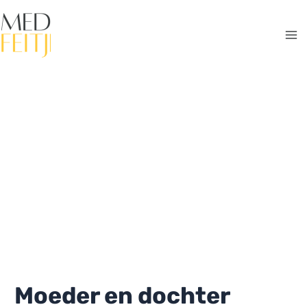
Ga
naar
de
Ma
inhoud
Me
Moeder en dochter