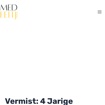
Ga
naar
de
Ma
inhoud
Me
Vermist: 4 Jarige