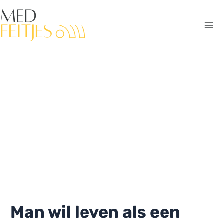
Ga
naar
de
Ma
inhoud
Me
Man wil leven als een