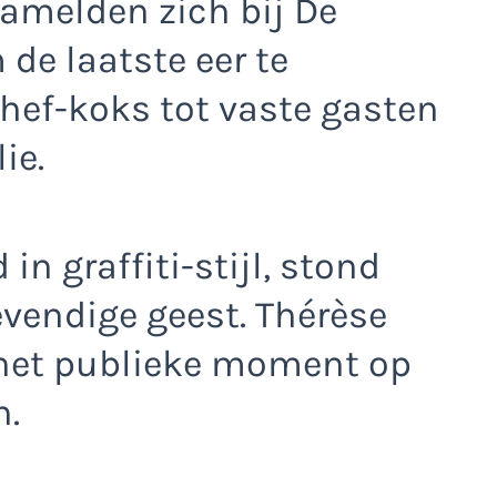
melden zich bij De
 de laatste eer te
hef-koks tot vaste gasten
ie.
 in graffiti-stijl, stond
evendige geest. Thérèse
 het publieke moment op
n.