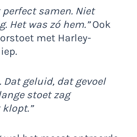
t perfect samen. Niet
g. Het was zó hem.”
Ook
rstoet met Harley-
iep.
 Dat geluid, dat gevoel
 lange stoet zag
 klopt.”