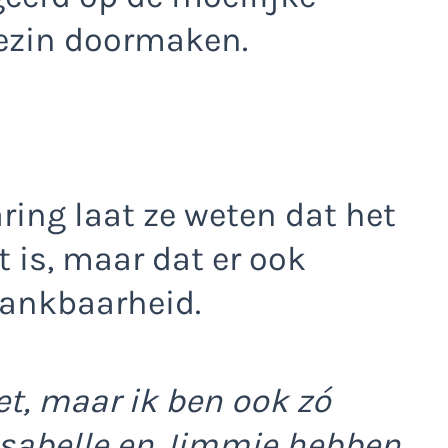
gezin doormaken.
ring laat ze weten dat het
t is, maar dat er ook
dankbaarheid.
et, maar ik ben ook zó
 Isabelle en Jimmie hebben