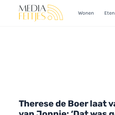
Ga
naar
Wonen
Eten
de
inhoud
Therese de Boer laat v
van Jonnie: ‘Dat was 