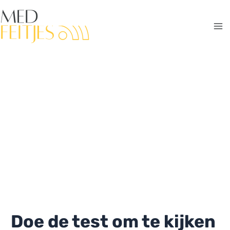
Ga
naar
de
Ma
inhoud
Me
Doe de test om te kijken