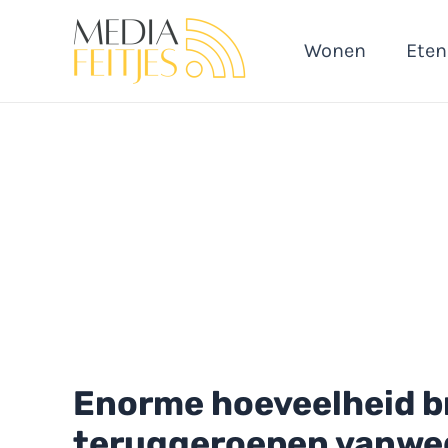
Ga
naar
Wonen
Eten
de
inhoud
Enorme hoeveelheid b
teruggeroepen vanwe