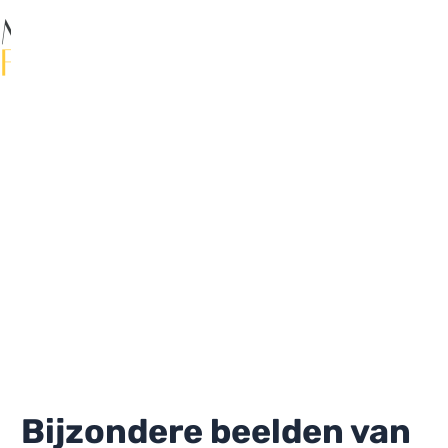
Ga
naar
de
Ma
inhoud
Me
Bijzondere beelden van