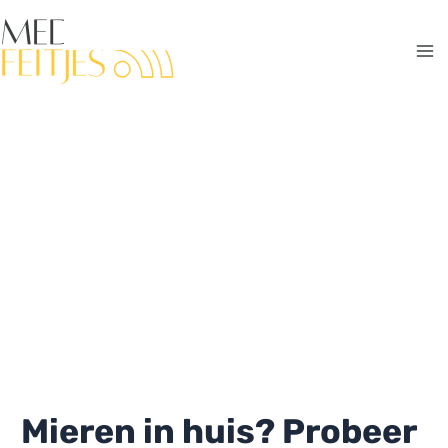
Ga
naar
de
Ma
inhoud
Me
Mieren in huis? Probeer