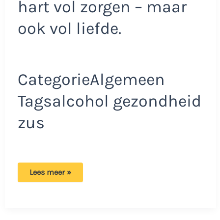
hart vol zorgen – maar
ook vol liefde.
CategorieAlgemeen
Tagsalcohol gezondheid
zus
Astrid
Lees meer »
maakt
zich
ernstige
zorgen
om
haar