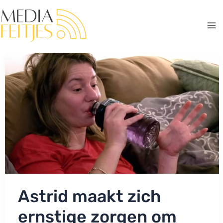
Ga
naar
de
Ma
inhoud
Me
Astrid maakt zich
ernstige zorgen om