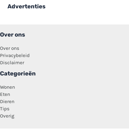
tweelingzus:
Advertenties
‘Ze
zegt
steeds
dat
het
wel
Over ons
meevalt’
Over ons
Privacybeleid
Disclaimer
Categorieën
Wonen
Eten
Dieren
Tips
Overig