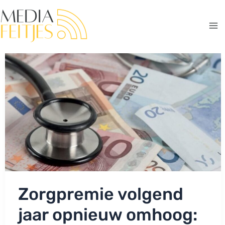
Ga
naar
de
Ma
inhoud
Me
Zorgpremie volgend
jaar opnieuw omhoog: