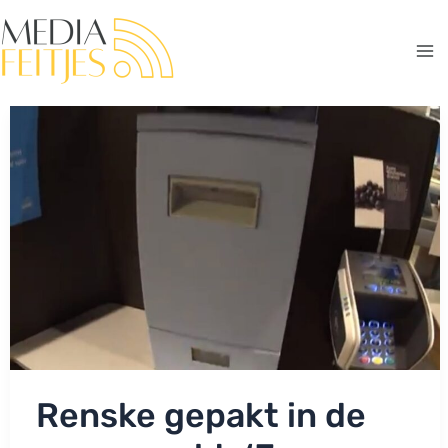
Ga
naar
de
Ma
inhoud
Me
Renske gepakt in de