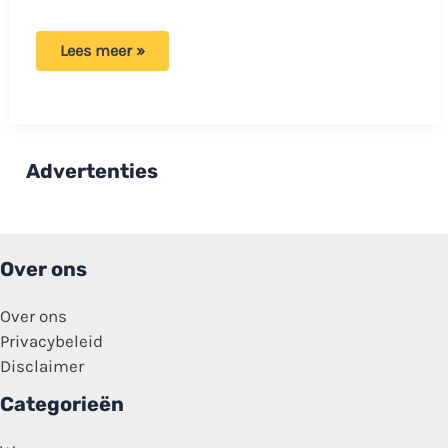
Renske
Lees meer »
gepakt
in
de
supermarkt:
‘Een
medewerkster
kwam
Advertenties
op
me
afgestormd!’
Over ons
Over ons
Privacybeleid
Disclaimer
Categorieën