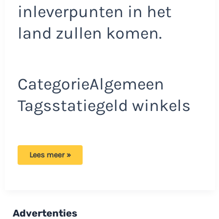
inleverpunten in het
land zullen komen.
CategorieAlgemeen
Tagsstatiegeld winkels
Wees
Lees meer »
welkom:
Deze
maand
gaan
de
deuren
open
Advertenties
van