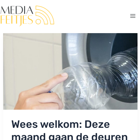
Ga
naar
de
Ma
inhoud
Me
Wees welkom: Deze
maand gaan de deuren