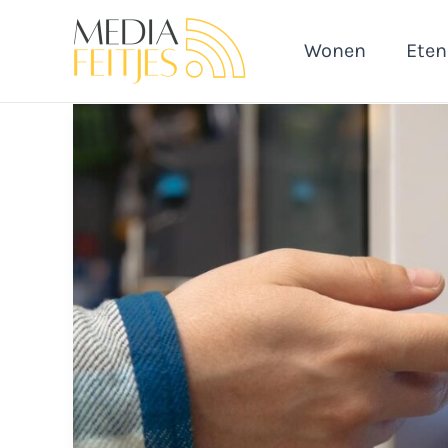
Ga
naar
Wonen
Eten
de
inhoud