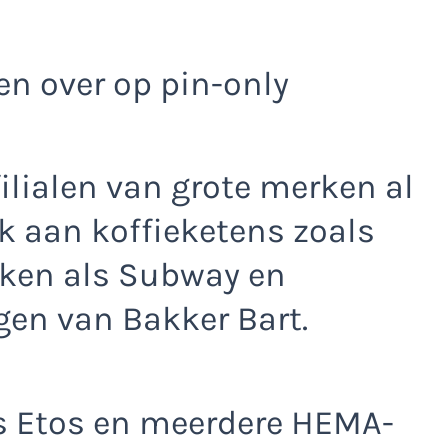
n over op pin-only
filialen van grote merken al
k aan koffieketens zoals
aken als Subway en
gen van Bakker Bart.
ls Etos en meerdere HEMA-